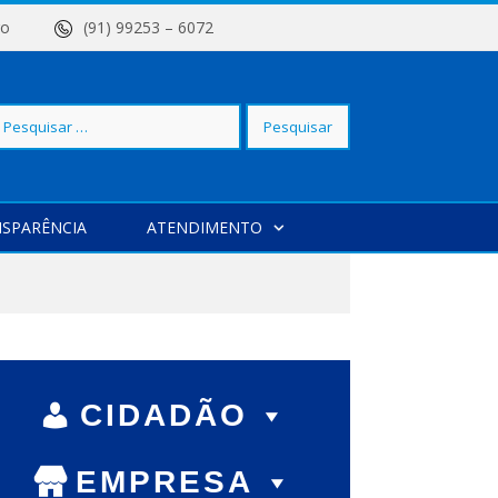
 Centro
(91) 99253 – 6072
squisar
SPARÊNCIA
ATENDIMENTO
r:
CIDADÃO
EMPRESA