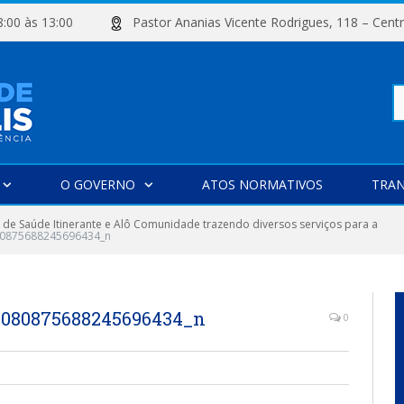
e 08:00 às 13:00
Pastor Ananias Vicente Rodrigues, 118 –
Pe
O GOVERNO
ATOS NORMATIVOS
TRAN
po
de Saúde Itinerante e Alô Comunidade trazendo diversos serviços para a
0875688245696434_n
1080875688245696434_n
0