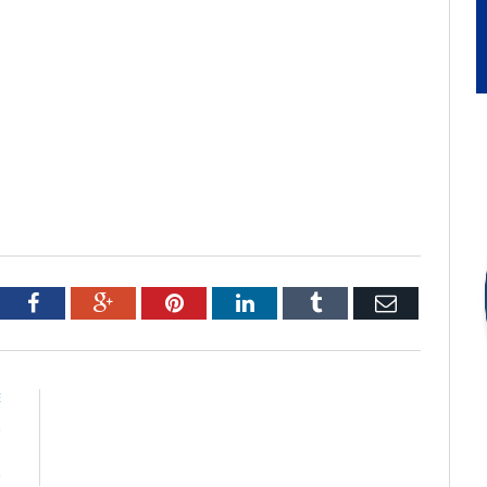
tter
Facebook
Google+
Pinterest
LinkedIn
Tumblr
Email
E
ô
s
o