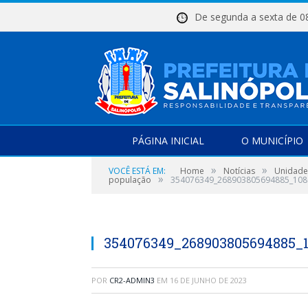
De segunda a sexta d
PÁGINA INICIAL
O MUNICÍPIO
»
»
VOCÊ ESTÁ EM:
Home
Notícias
Unidade 
»
população
354076349_268903805694885_108
354076349_268903805694885_
POR
CR2-ADMIN3
EM
16 DE JUNHO DE 2023