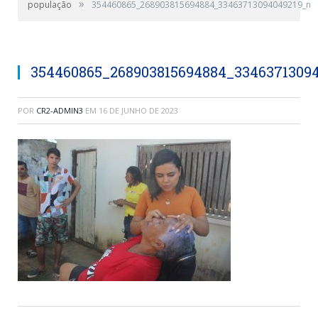
»
população
354460865_268903815694884_33463713094049219_n
354460865_268903815694884_3346371309
POR
CR2-ADMIN3
EM
16 DE JUNHO DE 2023