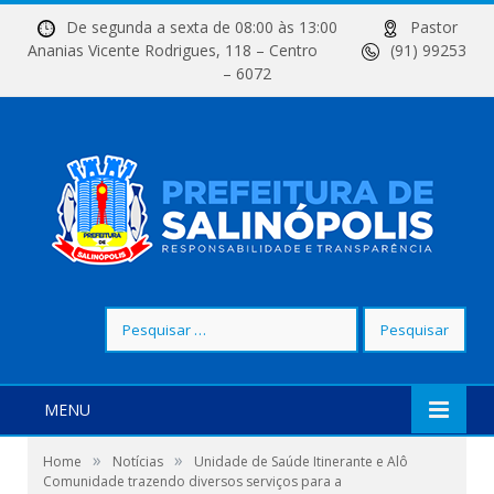
De segunda a sexta de 08:00 às 13:00
Pastor
Ananias Vicente Rodrigues, 118 – Centro
(91) 99253
– 6072
Pesquisar
por:
MENU
»
»
Home
Notícias
Unidade de Saúde Itinerante e Alô
Comunidade trazendo diversos serviços para a