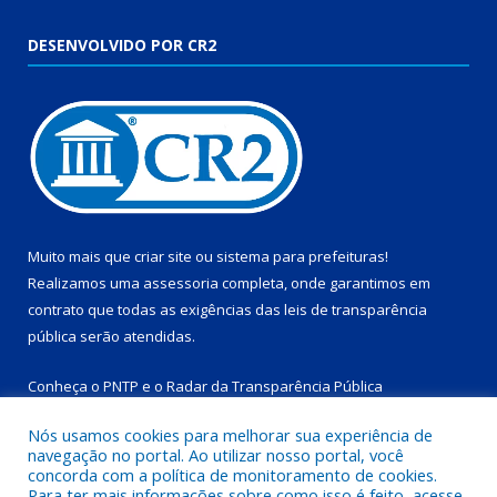
DESENVOLVIDO POR CR2
Muito mais que
criar site
ou
sistema para prefeituras
!
Realizamos uma
assessoria
completa, onde garantimos em
contrato que todas as exigências das
leis de transparência
pública
serão atendidas.
Conheça o
PNTP
e o
Radar da Transparência Pública
Nós usamos cookies para melhorar sua experiência de
navegação no portal. Ao utilizar nosso portal, você
concorda com a política de monitoramento de cookies.
Para ter mais informações sobre como isso é feito, acesse