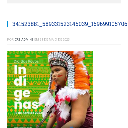
341523881_589331523145039_16969910570
POR
CR2-ADMIN9
EM
31 DE MAIO DE 2023