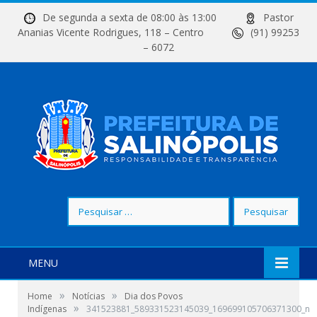
De segunda a sexta de 08:00 às 13:00
Pastor
Ananias Vicente Rodrigues, 118 – Centro
(91) 99253
– 6072
Pesquisar
por:
MENU
»
»
Home
Notícias
Dia dos Povos
»
Indígenas
341523881_589331523145039_169699105706371300_n