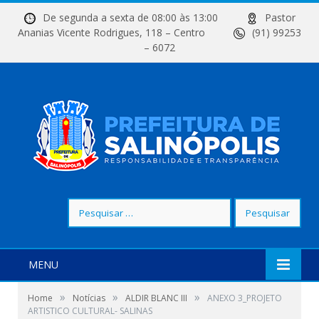
De segunda a sexta de 08:00 às 13:00
Pastor
Ananias Vicente Rodrigues, 118 – Centro
(91) 99253
– 6072
Pesquisar
por:
MENU
»
»
»
Home
Notícias
ALDIR BLANC III
ANEXO 3_PROJETO
ARTISTICO CULTURAL- SALINAS